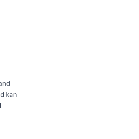
vand
id kan
l