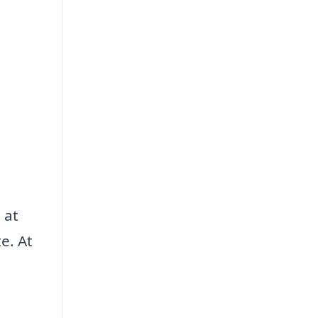
e
 at
te. At