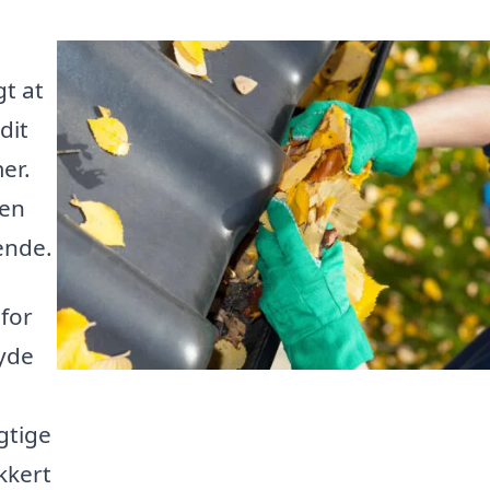
gt at
dit
er.
den
ende.
for
byde
gtige
ikkert