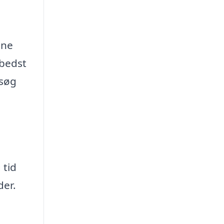
gne
 bedst
rsøg
e
 tid
der.