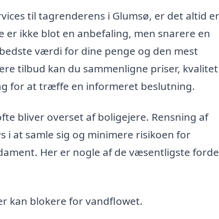
rvices til tagrenderens i Glumsø, er det altid 
e er ikke blot en anbefaling, men snarere en
n bedste værdi for dine penge og den mest
lere tilbud kan du sammenligne priser, kvalite
lag for at træffe en informeret beslutning.
te bliver overset af boligejere. Rensning af
i at samle sig og minimere risikoen for
ament. Her er nogle af de væsentligste forde
er kan blokere for vandflowet.