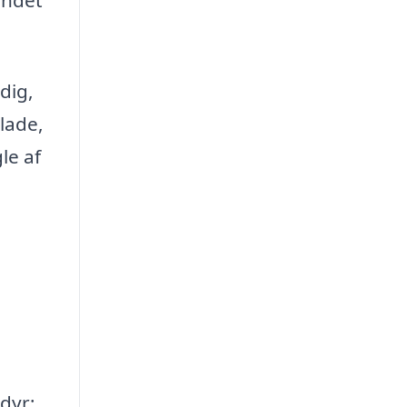
dig,
lade,
le af
dyr;