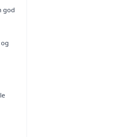
en god
t og
le