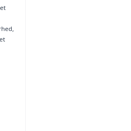
tet
rhed,
et