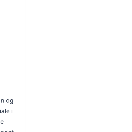
en og
ale i
ne
andet