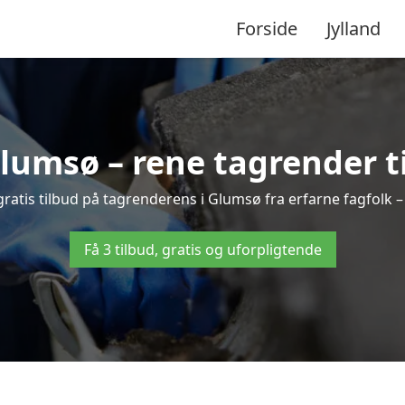
Forside
Jylland
lumsø – rene tagrender til
3 gratis tilbud på tagrenderens i Glumsø fra erfarne fagfolk –
Få 3 tilbud, gratis og uforpligtende