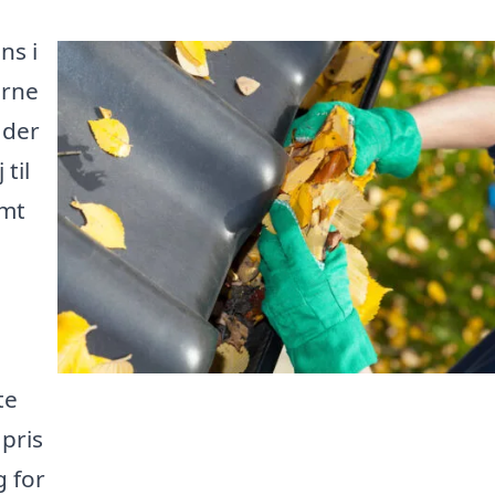
ns i
erne
ader
til
emt
te
 pris
 for