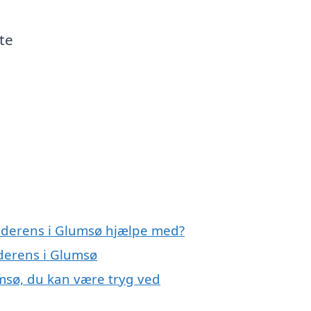
te
enderens i Glumsø hjælpe med?
nderens i Glumsø
msø, du kan være tryg ved