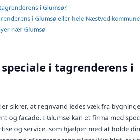
 tagrenderens i Glumsø?
tagrenderens i Glumsø eller hele Næstved kommune
 byer nær Glumsø
speciale i tagrenderens i
 der sikrer, at regnvand ledes væk fra bygning
 og facade. I Glumsø kan et firma med speci
ertise og service, som hjælper med at holde di
ensning af tagrenderne sikrer ikke blot, at v