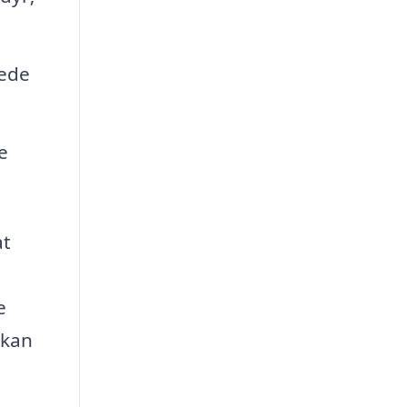
lede
e
at
e
 kan