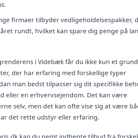
ns.
e firmaer tilbyder vedligeholdelsespakker, 
m året rundt, hvilket kan spare dig penge på la
agrenderens i Videbæk får du ikke kun et grund
er, der har erfaring med forskellige typer
an man bedst tilpasser sig dit specifikke beh
hed eller en erhvervsejendom. Det kan være
rne selv, men det kan ofte vise sig at være b
har det rette udstyr eller erfaring.
is.dk kan du nemt indhente tilbud fra forskel