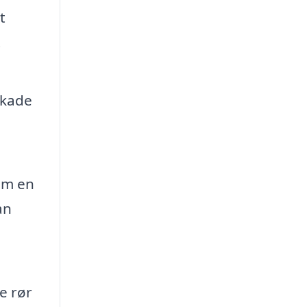
t
t
skade
om en
an
e rør