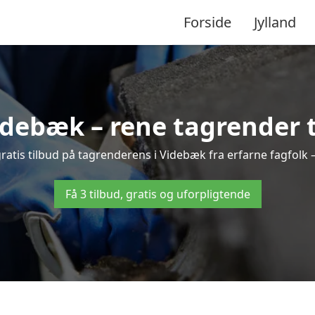
Forside
Jylland
debæk – rene tagrender ti
 gratis tilbud på tagrenderens i Videbæk fra erfarne fagfolk 
Få 3 tilbud, gratis og uforpligtende