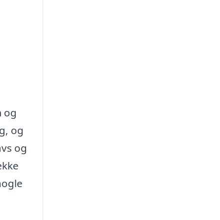
m og
g, og
avs og
ække
nogle