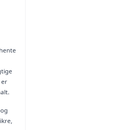
dhente
gtige
 er
alt.
 og
ikre,