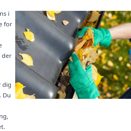
ns i
e for
e
r der
r dig
. Du
ng,
t.