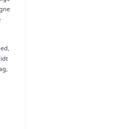
igne
e
hed,
idt
ag,