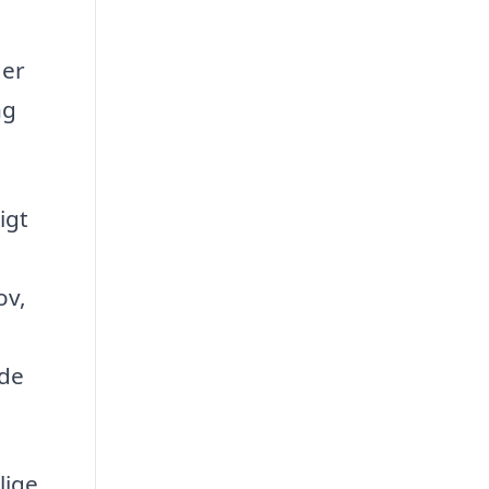
der
ng
igt
ov,
åde
lige