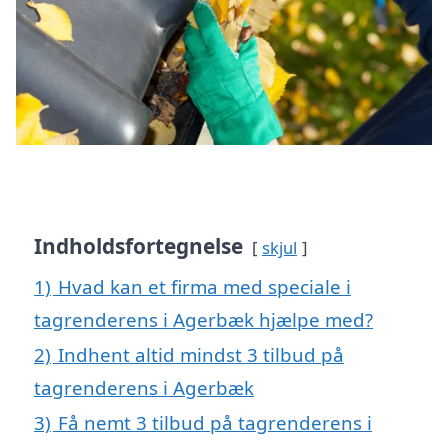
Indholdsfortegnelse
skjul
1)
Hvad kan et firma med speciale i
tagrenderens i Agerbæk hjælpe med?
2)
Indhent altid mindst 3 tilbud på
tagrenderens i Agerbæk
3)
Få nemt 3 tilbud på tagrenderens i