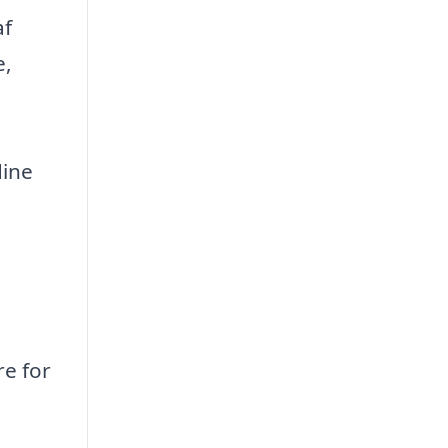
af
e,
dine
re for