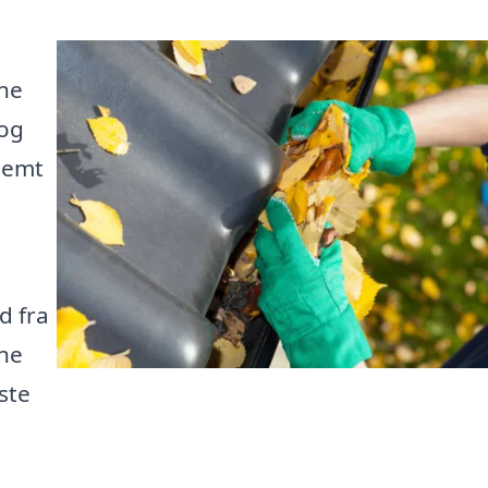
rne
 og
nemt
d fra
gne
ste