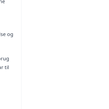
ine
lse og
 brug
r til