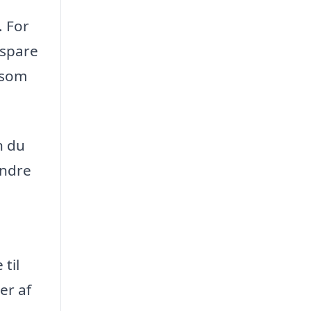
. For
 spare
 som
n du
indre
 til
er af