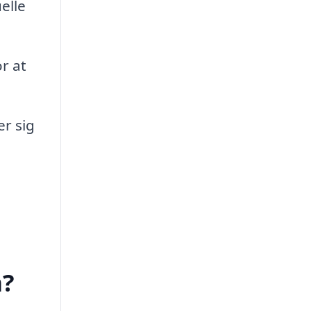
elle
r at
er sig
m?