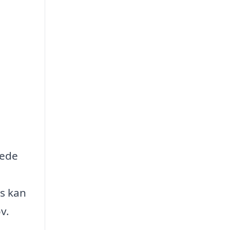
lede
ns kan
v.