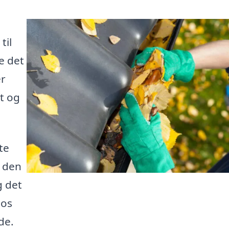
til
e det
er
dt og
te
å den
g det
 os
de.