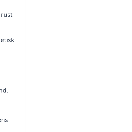
 rust
etisk
nd,
ens