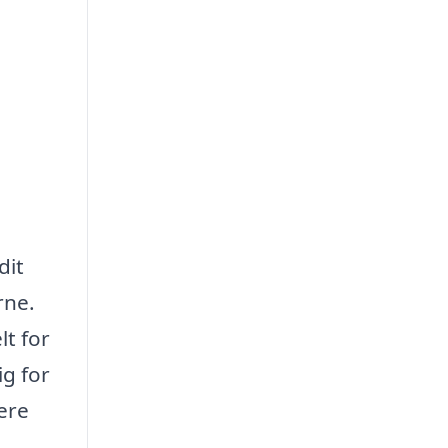
dit
rne.
lt for
ig for
ere