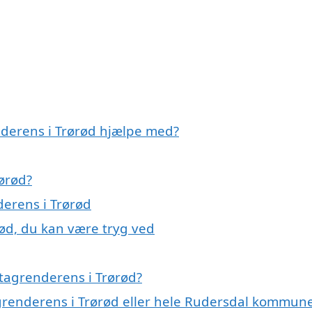
nderens i Trørød hjælpe med?
ørød?
derens i Trørød
rød, du kan være tryg ved
tagrenderens i Trørød?
agrenderens i Trørød eller hele Rudersdal kommun