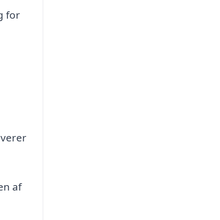
g for
lverer
en af