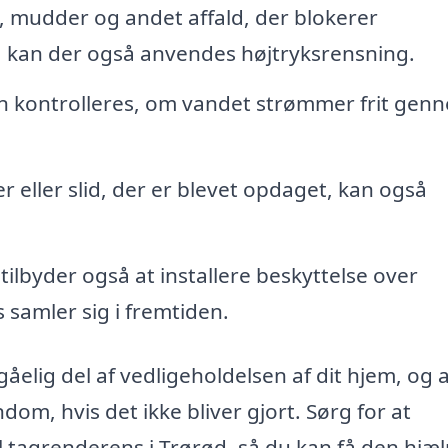
e, mudder og andet affald, der blokerer
, kan der også anvendes højtryksrensning.
n kontrolleres, om vandet strømmer frit gen
 eller slid, der er blevet opdaget, kan også
ilbyder også at installere beskyttelse over
 samler sig i fremtiden.
åelig del af vedligeholdelsen af dit hjem, og a
om, hvis det ikke bliver gjort. Sørg for at
 til tagrenderens i Trørød, så du kan få den hjæ