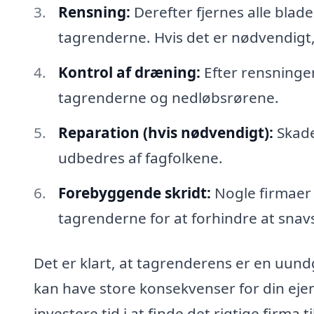
Rensning:
Derefter fjernes alle blad
tagrenderne. Hvis det er nødvendigt
Kontrol af dræning:
Efter rensninge
tagrenderne og nedløbsrørene.
Reparation (hvis nødvendigt):
Skader
udbedres af fagfolkene.
Forebyggende skridt:
Nogle firmaer t
tagrenderne for at forhindre at snavs
Det er klart, at tagrenderens er en uundg
kan have store konsekvenser for din ejend
investere tid i at finde det rigtige firma