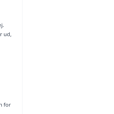
j.
r ud,
n for