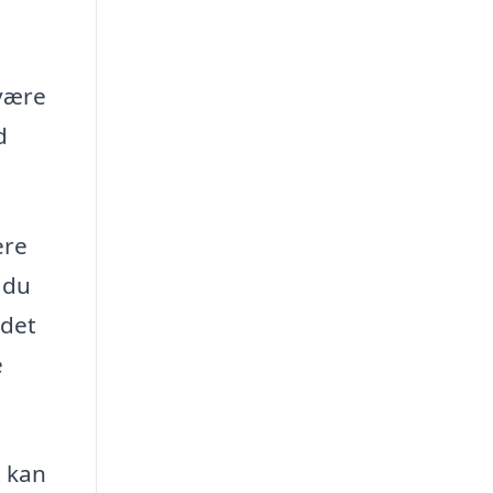
 være
d
ere
 du
 det
e
t kan