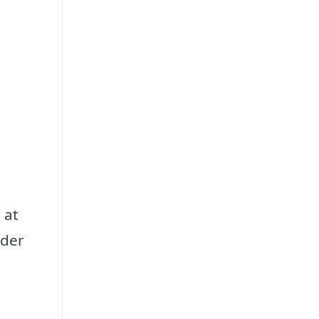
d
 at
ader