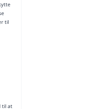
kytte
se
 til
til at