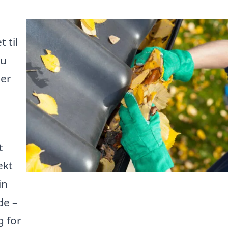
l
 til
du
der
t
ekt
in
de –
g for