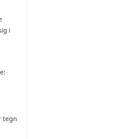
e
ig i
e:
r tegn