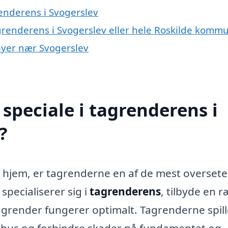
enderens i Svogerslev
agrenderens i Svogerslev eller hele Roskilde komm
 byer nær Svogerslev
speciale i tagrenderens i
?
it hjem, er tagrenderne en af de mest overset
 specialiserer sig i
tagrenderens
, tilbyde en 
e tagrender fungerer optimalt. Tagrenderne spil
dit hus og forhindre skader på fundamentet og