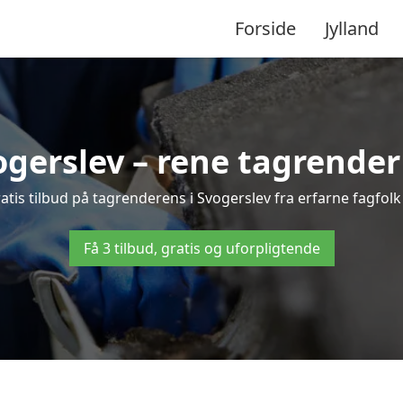
Forside
Jylland
gerslev – rene tagrender t
gratis tilbud på tagrenderens i Svogerslev fra erfarne fagfolk
Få 3 tilbud, gratis og uforpligtende