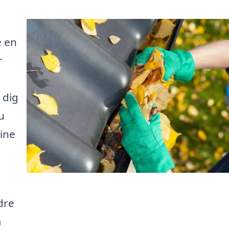
e en
r
 dig
u
dine
dre
m