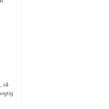
at
, så
vigtig