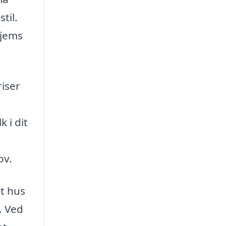
til.
hjems
riser
 i dit
ov.
t hus
. Ved