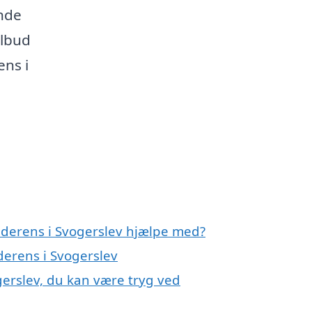
inde
ilbud
ens i
nderens i Svogerslev hjælpe med?
derens i Svogerslev
gerslev, du kan være tryg ved