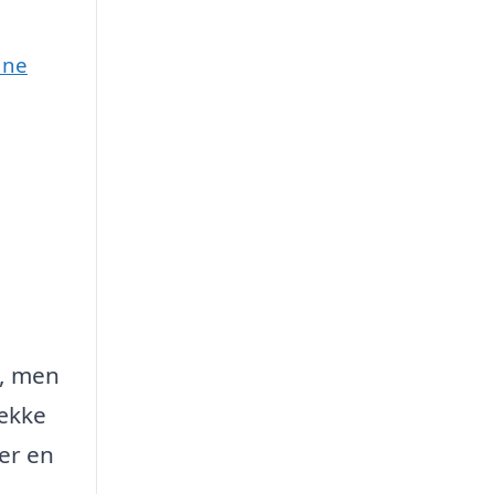
une
e, men
række
ler en