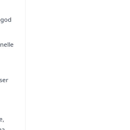
i god
nelle
ser
e,
ma