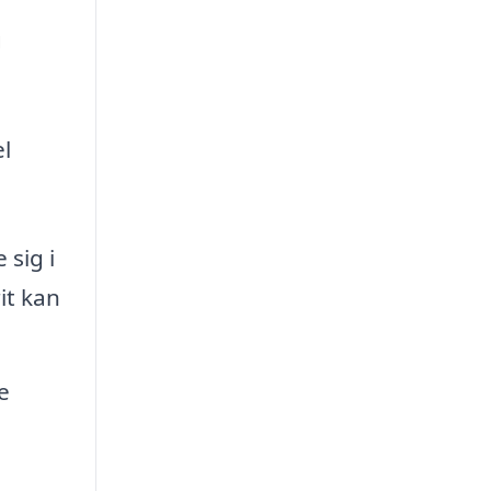
g
el
sig i
rit kan
e