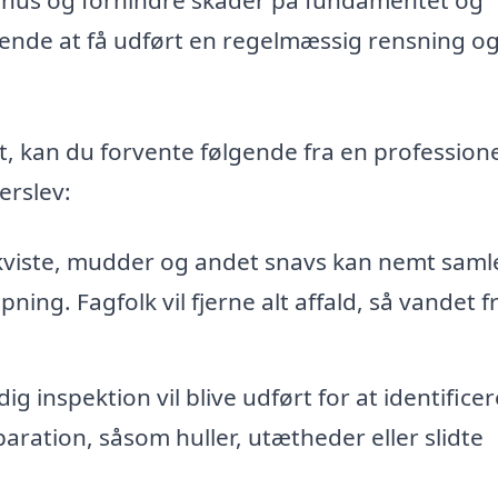
rende at få udført en regelmæssig rensning o
tet, kan du forvente følgende fra en profession
erslev:
kviste, mudder og andet snavs kan nemt samle 
pning. Fagfolk vil fjerne alt affald, så vandet f
g inspektion vil blive udført for at identificer
aration, såsom huller, utætheder eller slidte