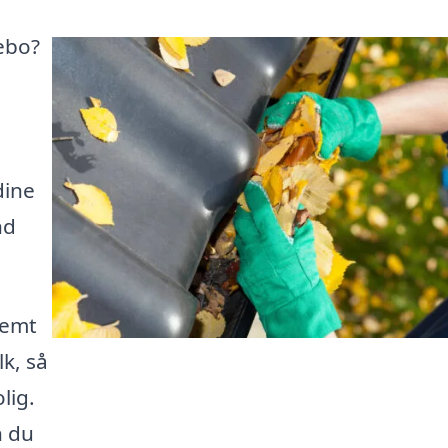
ebo?
dine
nd
nemt
lk, så
lig.
n du