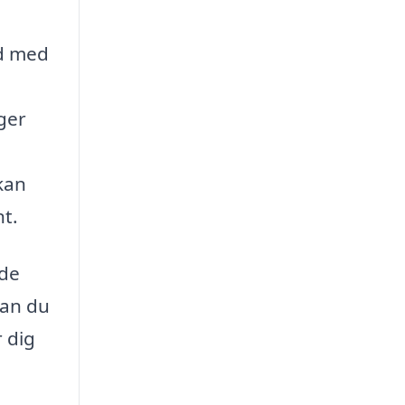
ed med
iger
kan
t.
ede
kan du
r dig