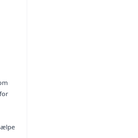
som
for
jælpe