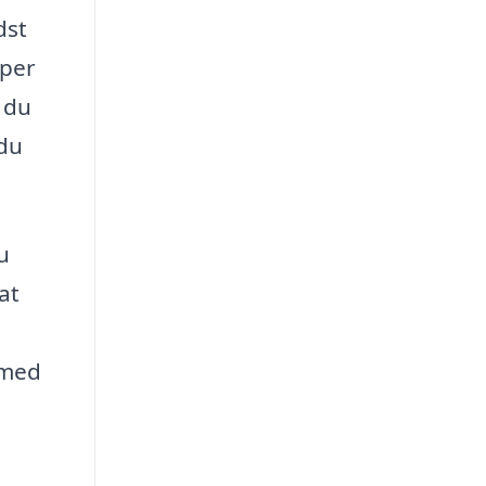
dst
lper
 du
 du
u
at
 med