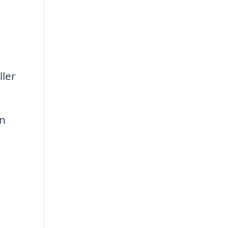
ller
an