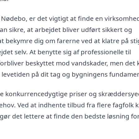
i Nødebo, er det vigtigt at finde en virksomh
an sikre, at arbejdet bliver udført sikkert og
 at bekymre dig om farerne ved at klatre på st
det selv. At benytte sig af professionelle til
s forbliver beskyttet mod vandskader, men det 
levetiden på dit tag og bygningens fundamen
yde konkurrencedygtige priser og skræddersy
behov. Ved at indhente tilbud fra flere fagfolk 
gør det lettere at finde den bedste løsning fo