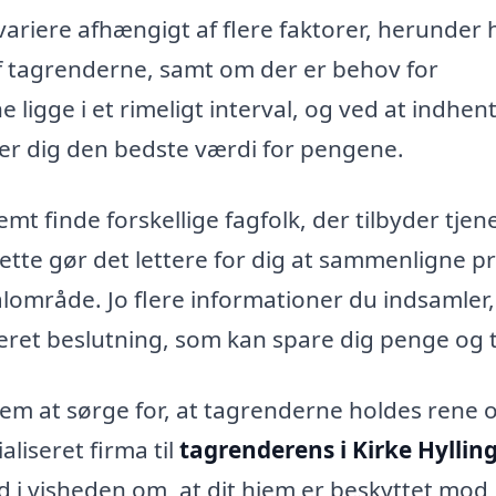
riere afhængigt af flere faktorer, herunder 
f tagrenderne, samt om der er behov for
 ligge i et rimeligt interval, og ved at indhen
iver dig den bedste værdi for pengene.
mt finde forskellige fagfolk, der tilbyder tjen
ette gør det lettere for dig at sammenligne pr
kalområde. Jo flere informationer du indsamler,
meret beslutning, som kan spare dig penge og t
 hjem at sørge for, at tagrenderne holdes rene 
aliseret firma til
tagrenderens i Kirke Hyllin
d i visheden om, at dit hjem er beskyttet mod