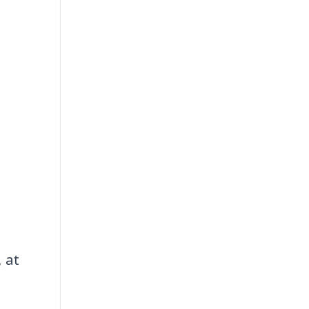
d
 at