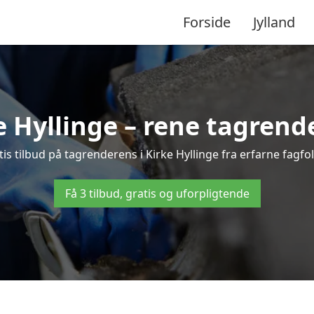
Forside
Jylland
 Hyllinge – rene tagrender
atis tilbud på tagrenderens i Kirke Hyllinge fra erfarne fagfo
Få 3 tilbud, gratis og uforpligtende