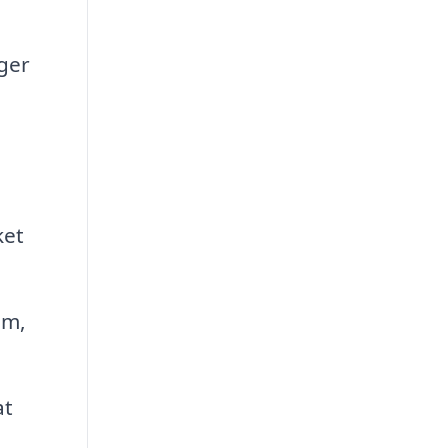
ger
ket
em,
at