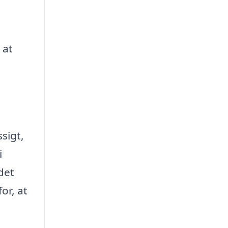
 at
sigt,
i
det
or, at