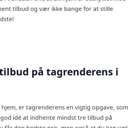
ent tilbud og vær ikke bange for at stille
dste!
tilbud på tagrenderens i
t hjem, er tagrenderens en vigtig opgave, som
n god idé at indhente mindst tre tilbud på
du får den bedste pris, men også at du kan væ