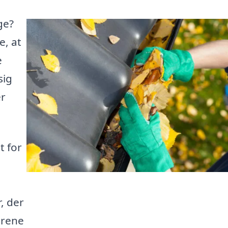
ge?
e, at
e
sig
er
t for
, der
 rene