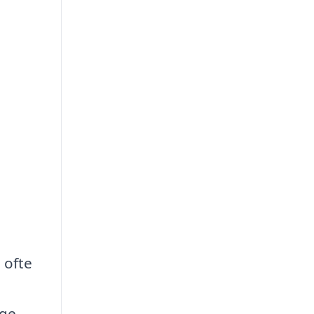
 ofte
lge