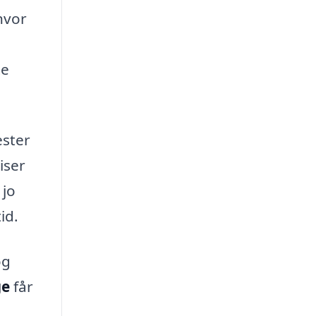
hvor
te
ester
iser
 jo
id.
og
ge
får