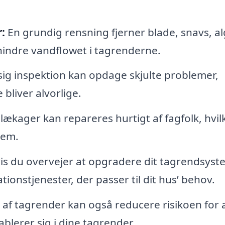
:
En grundig rensning fjerner blade, snavs, al
 hindre vandflowet i tagrenderne.
g inspektion kan opdage skjulte problemer,
 bliver alvorlige.
ækager kan repareres hurtigt af fagfolk, hvil
jem.
is du overvejer at opgradere dit tagrendsyst
tionstjenester, der passer til dit hus’ behov.
af tagrender kan også reducere risikoen for 
blerer sig i dine tagrender.