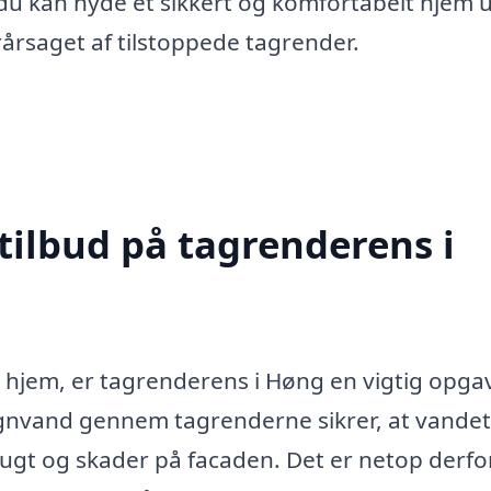
du kan nyde et sikkert og komfortabelt hjem 
årsaget af tilstoppede tagrender.
tilbud på tagrenderens i
t hjem, er tagrenderens i Høng en vigtig opga
egnvand gennem tagrenderne sikrer, at vandet
fugt og skader på facaden. Det er netop derfor