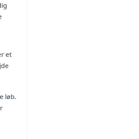
dig
e
r et
jde
e løb.
r