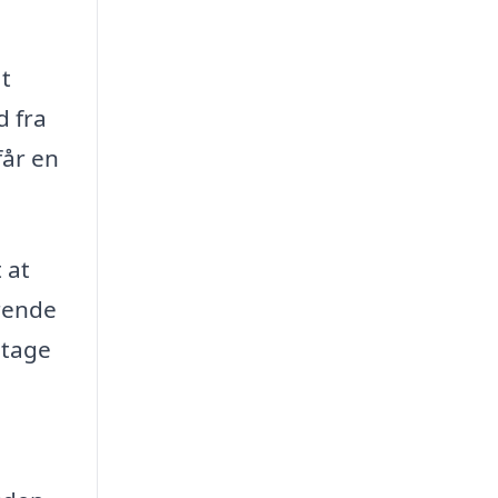
at
d fra
får en
 at
rende
 tage