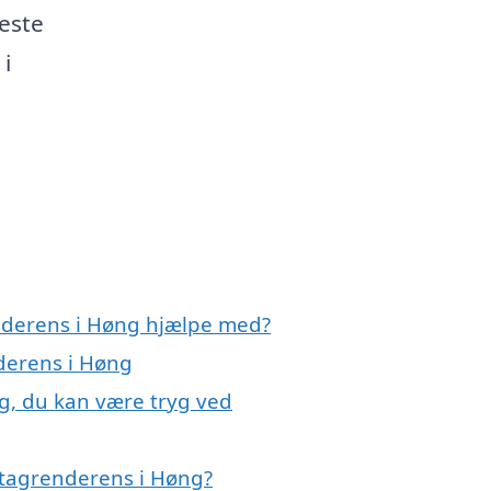
neste
 i
enderens i Høng hjælpe med?
nderens i Høng
g, du kan være tryg ved
 tagrenderens i Høng?