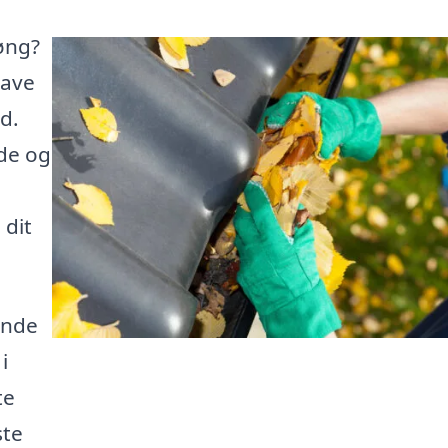
Høng?
gave
nd.
de og
 dit
inde
i
te
ste