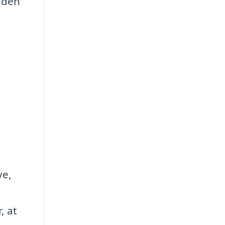
uden
ve,
, at