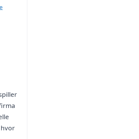
e
piller
 firma
lle
 hvor