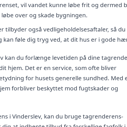
enset, vil vandet kunne løbe frit og dermed 
 løbe over og skade bygningen.
 tilbyder også vedligeholdelsesaftaler, så du
 kan føle dig tryg ved, at dit hus er i gode hæ
ev kan du forlænge levetiden på dine tagrend
dit hjem. Det er en service, som ofte bliver
etydning for husets generelle sundhed. Med 
 hjem forbliver beskyttet mod fugtskader og
rens i Vinderslev, kan du bruge tagrenderens-
ig at indhente tilbud fra forskellige fagfolk i