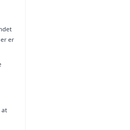
ndet
er er
e
 at