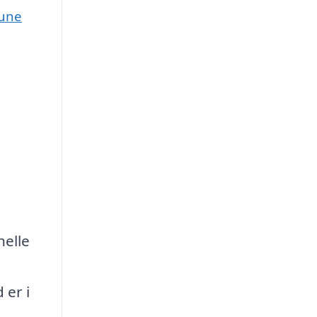
mune
nelle
 er i