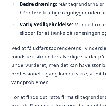
Bedre dræning:
Når tagrenderne er r
håndtere kraftige regnbyger uden at
Varig vedligeholdelse:
Mange firmaer
slipper for at tænke på rensningen og
Ved at få udført tagrenderens i Vindersl
mindske risikoen for alvorlige skader på 
undervurderet, men det kan have stor b
professionel tilgang kan du sikre, at dit
vandproblemer.
For at finde det rette firma til tagrende
pris.dk. Denne platform gør det nemt for d