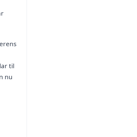
år
derens
ar til
on nu