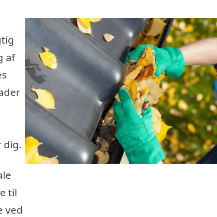
tig
g af
es
kader
r dig.
ale
 til
te ved