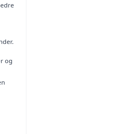
bedre
nder.
er og
en