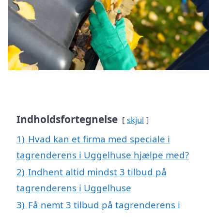
Indholdsfortegnelse
skjul
1)
Hvad kan et firma med speciale i
tagrenderens i Uggelhuse hjælpe med?
2)
Indhent altid mindst 3 tilbud på
tagrenderens i Uggelhuse
3)
Få nemt 3 tilbud på tagrenderens i