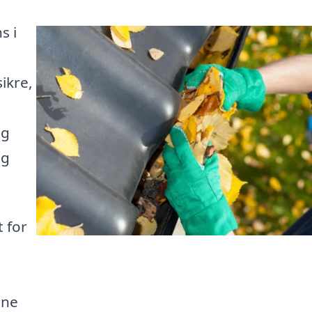
s i
sikre,
og
og
 for
e
ine