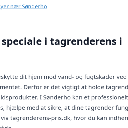
 byer nær Sønderho
speciale i tagrenderens i
 beskytte dit hjem mod vand- og fugtskader ved
entet. Derfor er det vigtigt at holde tagren
faldsprodukter. I Sønderho kan et professionel
ns, hjælpe med at sikre, at dine tagrender fun
ma via tagrenderens-pris.dk, hvor du kan indhe
mråde.