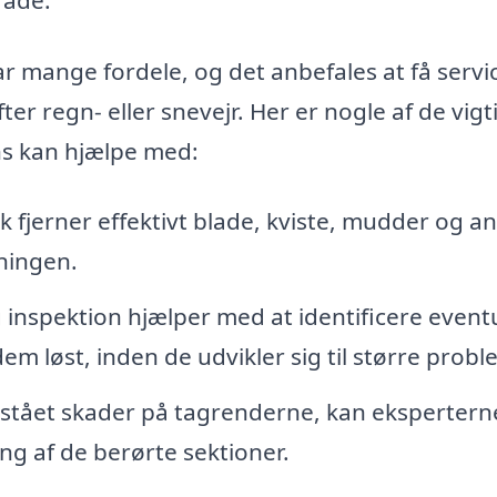
r mange fordele, og det anbefales at få servi
r regn- eller snevejr. Her er nogle af de vigt
ns kan hjælpe med:
k fjerner effektivt blade, kviste, mudder og a
dningen.
inspektion hjælper med at identificere event
em løst, inden de udvikler sig til større probl
pstået skader på tagrenderne, kan ekspertern
ng af de berørte sektioner.