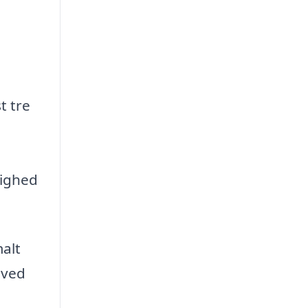
t tre
lighed
alt
 ved