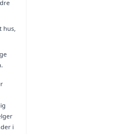
ndre
t hus,
nge
.
er
ig
ælger
der i