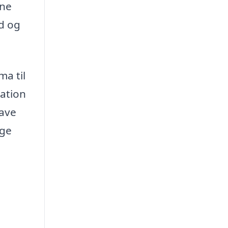
ene
ed og
ma til
mation
have
ige