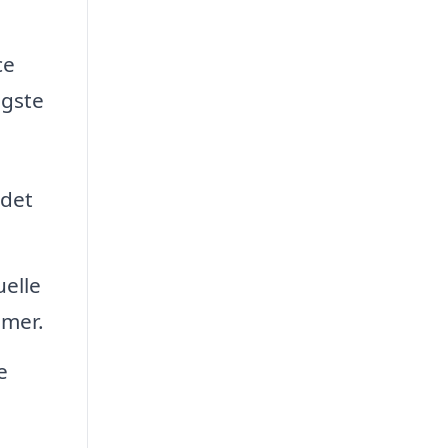
ce
igste
ndet
uelle
emer.
e