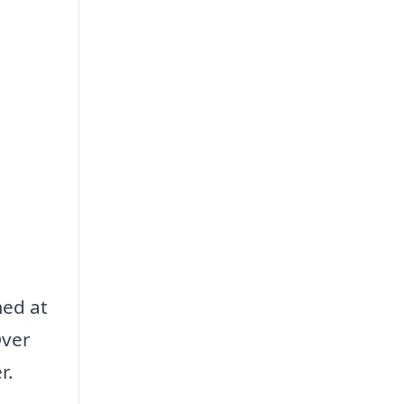
med at
Over
r.