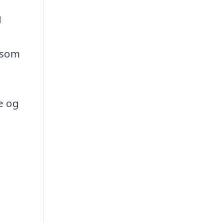
g
, som
e og