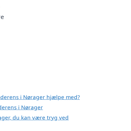
g
re
nderens i Nørager hjælpe med?
nderens i Nørager
ager, du kan være tryg ved