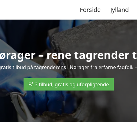
Forside
Jylland
rager – rene tagrender ti
 gratis tilbud på tagrenderens i Nørager fra erfarne fagfolk 
Få 3 tilbud, gratis og uforpligtende