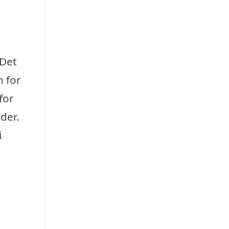
 Det
n for
for
der.
i