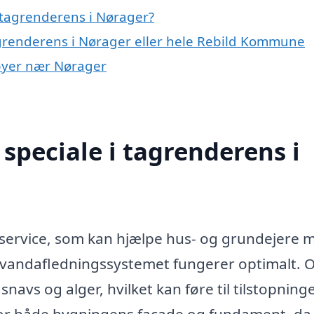
 tagrenderens i Nørager?
agrenderens i Nørager eller hele Rebild Kommune
 byer nær Nørager
speciale i tagrenderens i
service, som kan hjælpe hus- og grundejere 
 vandafledningssystemet fungerer optimalt. 
avs og alger, hvilket kan føre til tilstopninge
for både bygningens facade og fundament, da