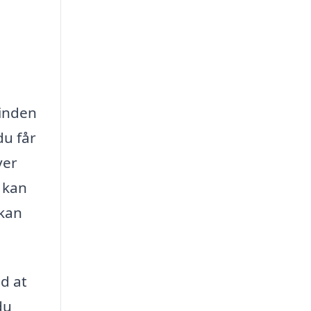
 inden
du får
ver
 kan
 kan
d at
du