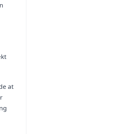
an
ekt
de at
r
ing