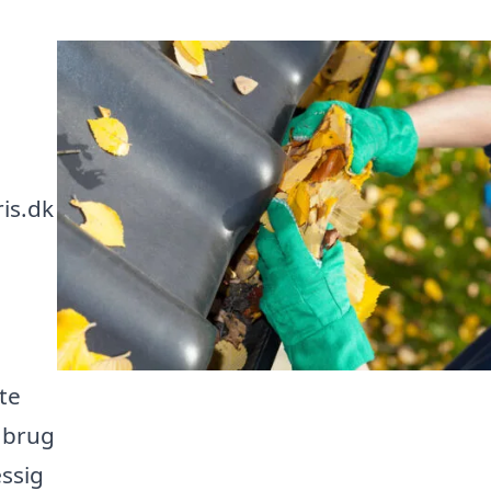
is.dk
te
 brug
ssig