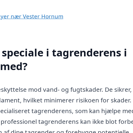
i byer nær Vester Hornum
speciale i tagrenderens i
 med?
eskyttelse mod vand- og fugtskader. De sikrer,
ment, hvilket minimerer risikoen for skader. 
pecialiseret tagrenderens, som kan hjælpe me
 professionel tagrenderens kan ikke blot forb
 af dine tagrender og forebygge potentielle