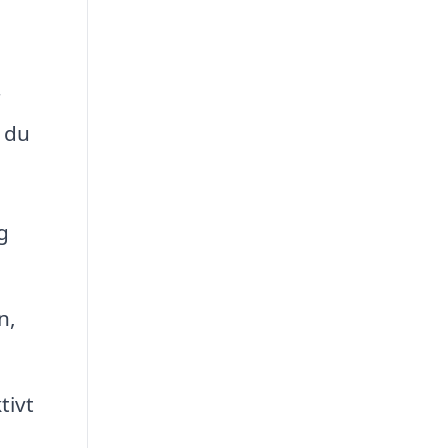
r
 du
g
n,
tivt