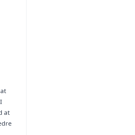
 at
I
d at
edre