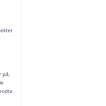
sekter
r på,
le
kendte