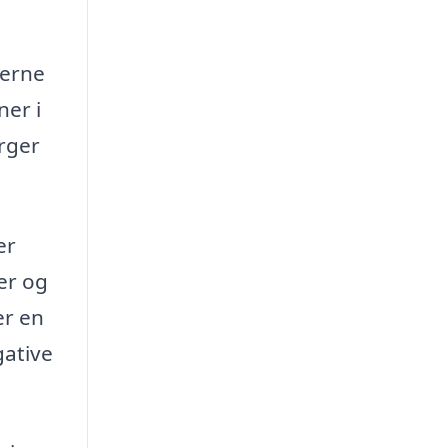
merne
ner i
rger
er
er og
er en
gative