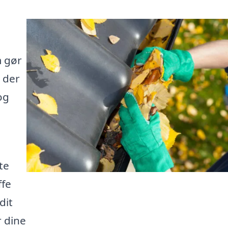
m gør
, der
og
te
ffe
dit
r dine