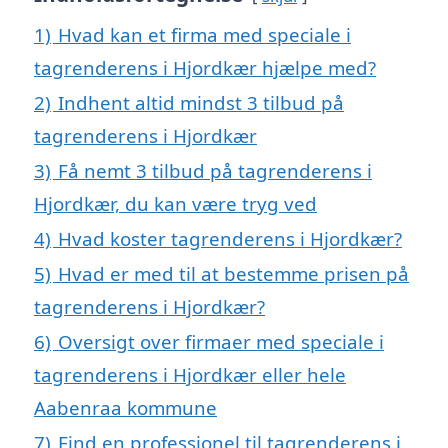
1)
Hvad kan et firma med speciale i
tagrenderens i Hjordkær hjælpe med?
2)
Indhent altid mindst 3 tilbud på
tagrenderens i Hjordkær
3)
Få nemt 3 tilbud på tagrenderens i
Hjordkær, du kan være tryg ved
4)
Hvad koster tagrenderens i Hjordkær?
5)
Hvad er med til at bestemme prisen på
tagrenderens i Hjordkær?
6)
Oversigt over firmaer med speciale i
tagrenderens i Hjordkær eller hele
Aabenraa kommune
7)
Find en professionel til tagrenderens i