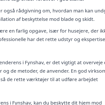
er også rådgivning om, hvordan man kan und
lation af beskyttelse mod blade og skidt.
re en farlig opgave, især for husejere, der ik
ofessionelle har det rette udstyr og ekspertise
enderens i Fynshav, er det vigtigt at overveje
der og de metoder, de anvender. En god virks
så de rette værktøjer til at udføre arbejdet
rens i Fynshav, kan du beskytte dit hjem mod