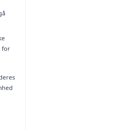
gå
ke
 for
 deres
omhed