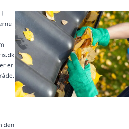
 i
derne
em
ris.dk
er er
mråde.
em den