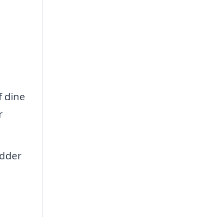
e
f dine
r
udder