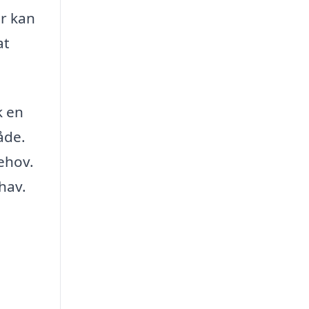
er kan
at
k en
åde.
ehov.
hav.