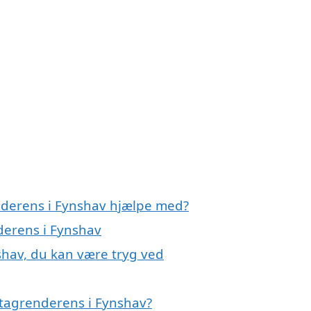
t
nderens i Fynshav hjælpe med?
derens i Fynshav
shav, du kan være tryg ved
 tagrenderens i Fynshav?