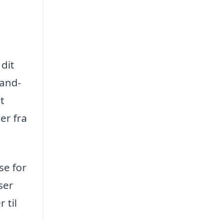
 dit
vand-
t
er fra
se for
ser
 til