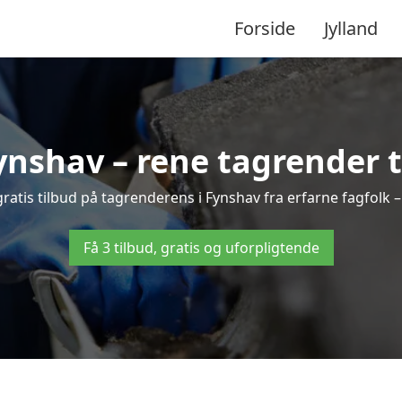
Forside
Jylland
nshav – rene tagrender ti
3 gratis tilbud på tagrenderens i Fynshav fra erfarne fagfolk –
Få 3 tilbud, gratis og uforpligtende