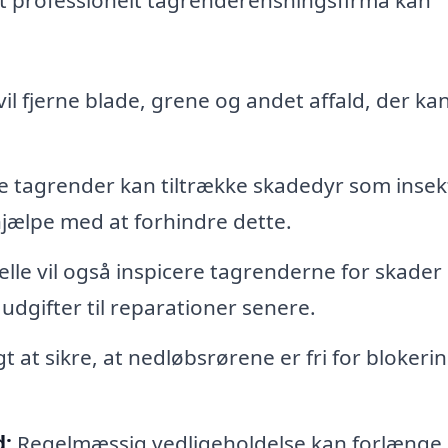
vil fjerne blade, grene og andet affald, der ka
 tagrender kan tiltrække skadedyr som insek
hjælpe med at forhindre dette.
lle vil også inspicere tagrenderne for skader
 udgifter til reparationer senere.
gt at sikre, at nedløbsrørene er fri for blokerin
d:
Regelmæssig vedligeholdelse kan forlænge