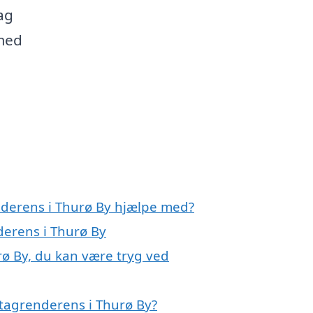
ag
 med
nderens i Thurø By hjælpe med?
derens i Thurø By
rø By, du kan være tryg ved
tagrenderens i Thurø By?