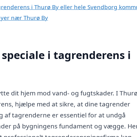
agrenderens i Thurø By eller hele Svendborg kom
 byer nær Thurø By
speciale i tagrenderens i
skytte dit hjem mod vand- og fugtskader. I Thur
rens, hjælpe med at sikre, at dine tagrender
 af tagrenderne er essentiel for at undgå
 skader på bygningens fundament og vægge. He
et professionelt tagrenderensningsfirma kan