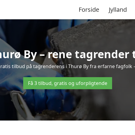
Forside
Jylland
urø By – rene tagrender ti
 gratis tilbud på tagrenderens i Thurø By fra erfarne fagfolk 
Få 3 tilbud, gratis og uforpligtende