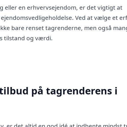
ig eller en erhvervsejendom, er det vigtigt at
 ejendomsvedligeholdelse. Ved at vælge et er
du ikke bare renset tagrenderne, men også man
s tilstand og værdi.
tilbud på tagrenderens i
, er det altid en god idé at indhente mindst t