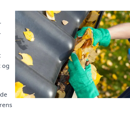
r
r
t
t og
nde
erens
e