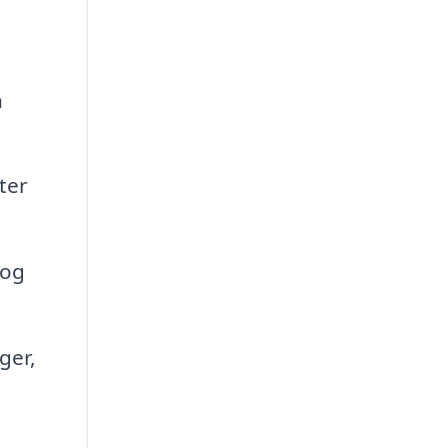
n
ter
 og
ger,