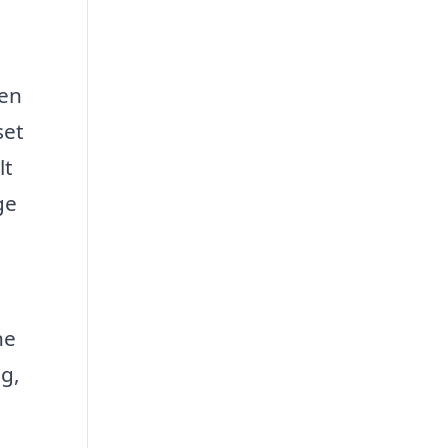
 en
set
lt
ge
ne
ng,