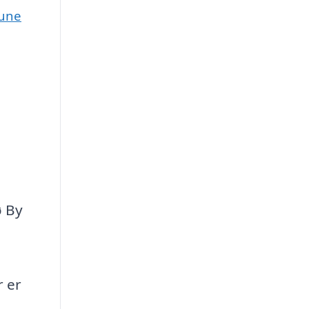
mune
ø By
r er