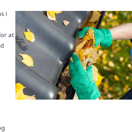
s i
or at
ed
og