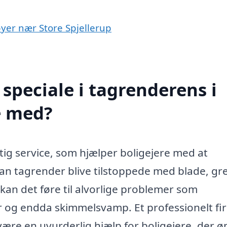
byer nær Store Spjellerup
speciale i tagrenderens i
e med?
gtig service, som hjælper boligejere med at
kan tagrender blive tilstoppede med blade, gr
kan det føre til alvorlige problemer som
r og endda skimmelsvamp. Et professionelt fi
ære en uvurderlig hjælp for boligejere, der ø