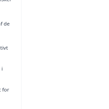
f de
tivt
 i
t for