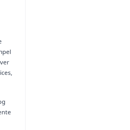
e
mpel
iver
ices,
og
ente