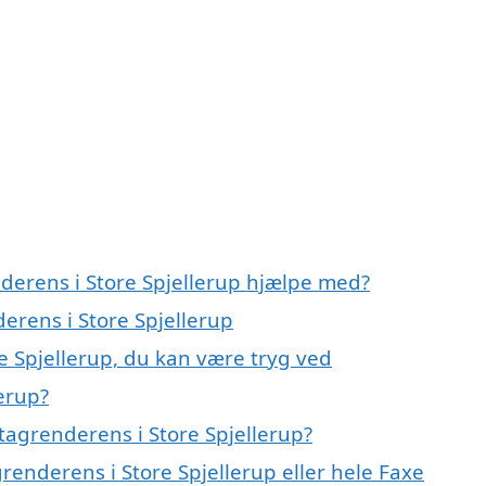
nderens i Store Spjellerup hjælpe med?
derens i Store Spjellerup
e Spjellerup, du kan være tryg ved
erup?
tagrenderens i Store Spjellerup?
renderens i Store Spjellerup eller hele Faxe