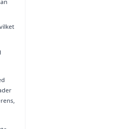
man
ilket
g
ed
cader
erens,