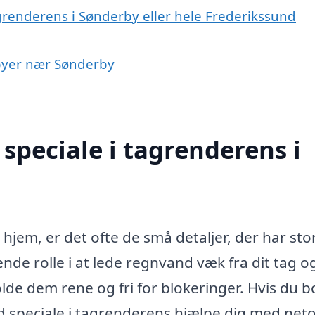
grenderens i Sønderby eller hele Frederikssund
 byer nær Sønderby
speciale i tagrenderens i
 hjem, er det ofte de små detaljer, der har sto
nde rolle i at lede regnvand væk fra dit tag o
lde dem rene og fri for blokeringer. Hvis du bo
d speciale i tagrenderens hjælpe dig med net