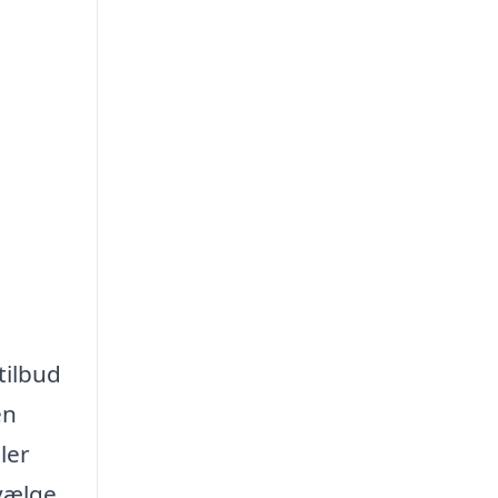
tilbud
en
ler
 vælge