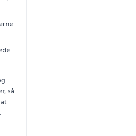
derne
yede
og
r, så
 at
.
n