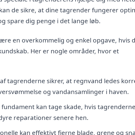
kan de sikre, at dine tagrender fungerer optim
og spare dig penge i det lange løb.
ære en overkommelig og enkel opgave, hvis 
kundskab. Her er nogle områder, hvor et
f tagrenderne sikrer, at regnvand ledes korr
r oversvømmelse og vandansamlinger i haven.
fundament kan tage skade, hvis tagrenderne
dyre reparationer senere hen.
onelle kan effektivt fjerne blade, grene og sn