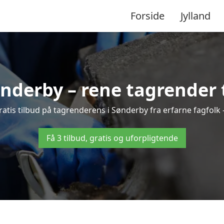
Forside
Jylland
nderby – rene tagrender ti
 gratis tilbud på tagrenderens i Sønderby fra erfarne fagfolk 
Få 3 tilbud, gratis og uforpligtende