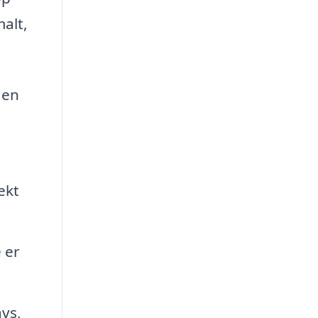
alt,
den
ekt
 er
avs,