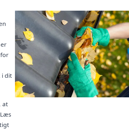
en
her
for
i dit
, at
 Læs
tigt