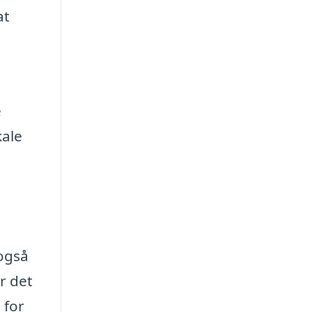
at
e
kale
 også
r det
 for