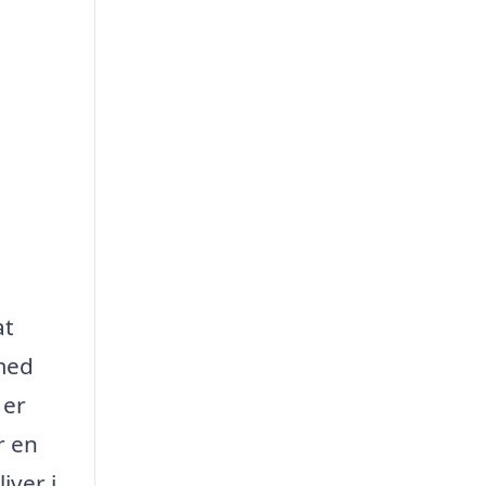
at
med
 er
r en
iver i