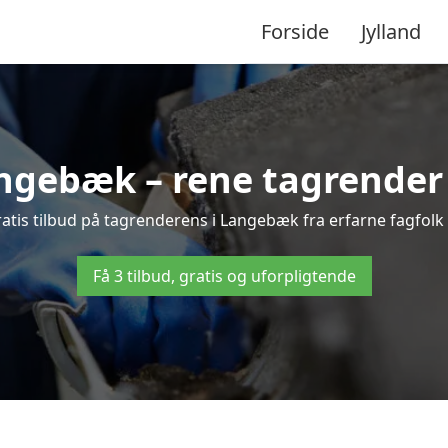
Forside
Jylland
gebæk – rene tagrender t
 gratis tilbud på tagrenderens i Langebæk fra erfarne fagfolk 
Få 3 tilbud, gratis og uforpligtende