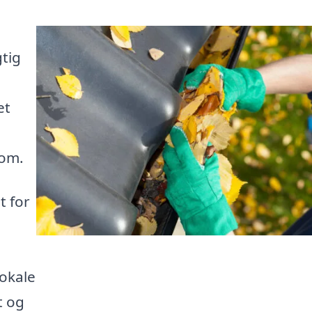
tig
et
dom.
t for
lokale
t og