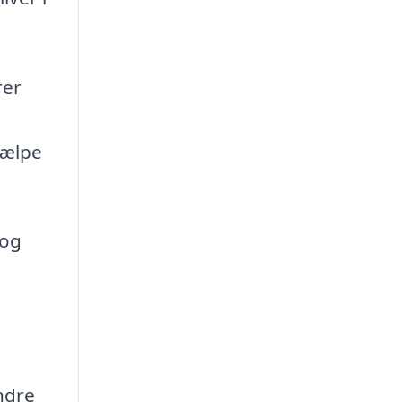
rer
jælpe
 og
ndre