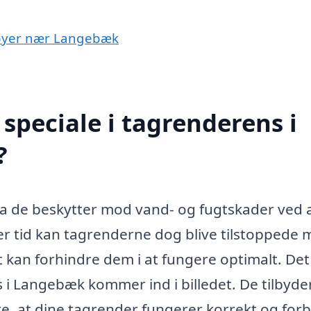
i byer nær Langebæk
speciale i tagrenderens i
?
 da de beskytter mod vand- og fugtskader ved 
r tid kan tagrenderne dog blive tilstoppede 
t kan forhindre dem i at fungere optimalt. Det
s i Langebæk kommer ind i billedet. De tilbyde
kre, at dine tagrender fungerer korrekt og forbl