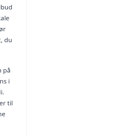
ilbud
ale
ør
t, du
n på
ns i
i.
r til
ne