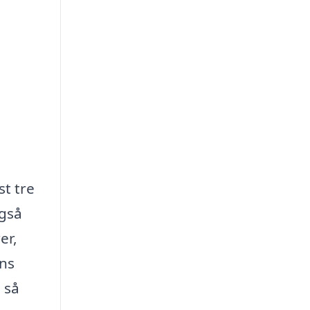
st tre
også
er,
ens
 så