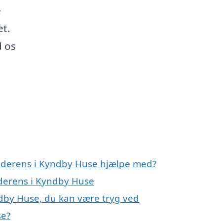
e
et.
d os
enderens i Kyndby Huse hjælpe med?
nderens i Kyndby Huse
dby Huse, du kan være tryg ved
se?