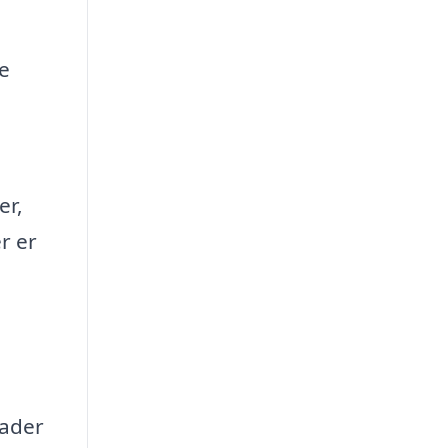
de
er,
r er
kader