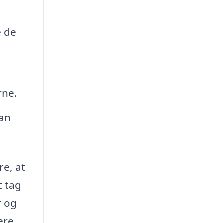
e de
n
rne.
kan
re, at
t tag
r og
ere