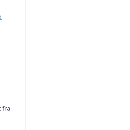
d
 fra