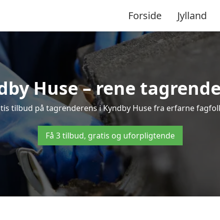
Forside
Jylland
by Huse – rene tagrender 
ratis tilbud på tagrenderens i Kyndby Huse fra erfarne fagfol
Få 3 tilbud, gratis og uforpligtende