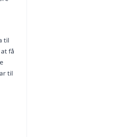
 til
at få
ne
r til