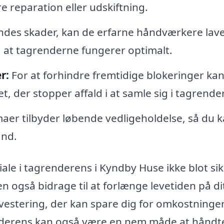
 reparation eller udskiftning.
indes skader, kan de erfarne håndværkere lav
, at tagrenderne fungerer optimalt.
r:
For at forhindre fremtidige blokeringer ka
net, der stopper affald i at samle sig i tagrende
er tilbyder løbende vedligeholdelse, så du 
and.
ale i tagrenderens i Kyndby Huse ikke blot sik
 også bidrage til at forlænge levetiden på di
nvestering, der kan spare dig for omkostninge
renderens kan også være en nem måde at håndt