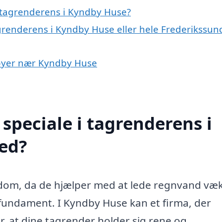
 tagrenderens i Kyndby Huse?
agrenderens i Kyndby Huse eller hele Frederikssun
i byer nær Kyndby Huse
speciale i tagrenderens i
ed?
endom, da de hjælper med at lede regnvand væk
undament. I Kyndby Huse kan et firma, der
or, at dine tagrender holder sig rene og