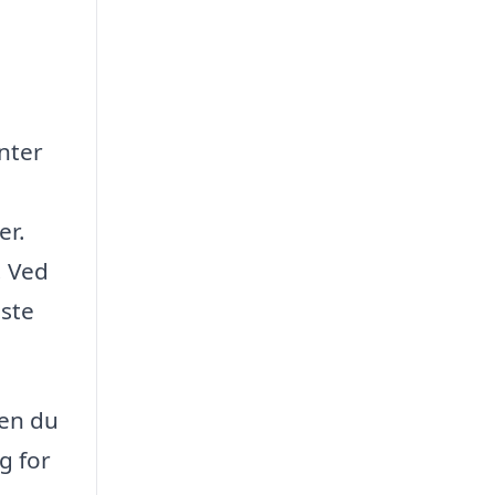
enter
er.
. Ved
dste
men du
g for