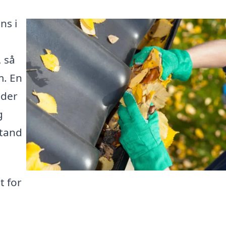
ns i
, så
m. En
ader
g
stand
t for