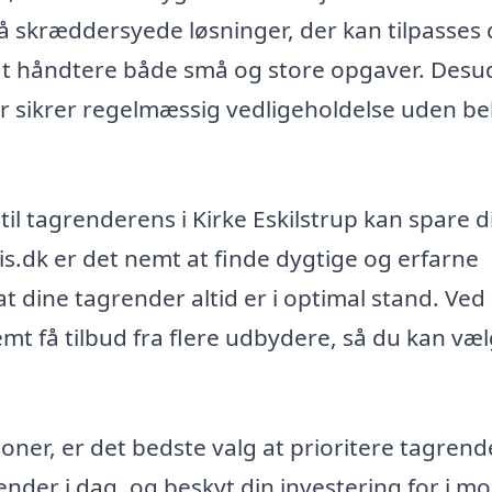
 skræddersyede løsninger, der kan tilpasses 
t at håndtere både små og store opgaver. Des
 der sikrer regelmæssig vedligeholdelse uden b
 til tagrenderens i Kirke Eskilstrup kan spare d
s.dk er det nemt at finde dygtige og erfarne
at dine tagrender altid er i optimal stand. Ved
mt få tilbud fra flere udbydere, så du kan væ
ioner, er det bedste valg at prioritere tagren
ender i dag, og beskyt din investering for i m