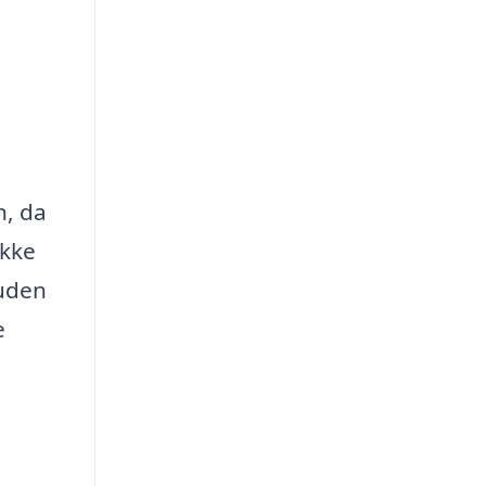
n, da
ikke
suden
e