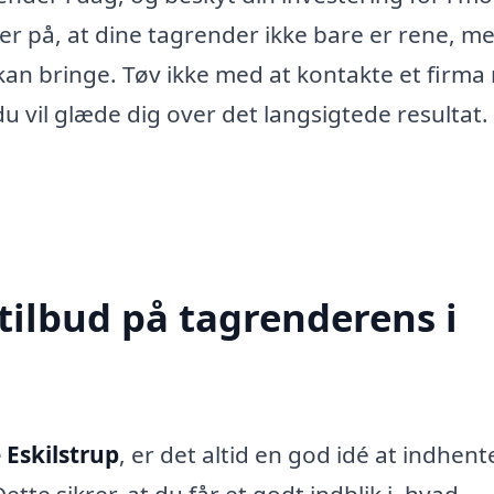
er på, at dine tagrender ikke bare er rene, m
t kan bringe. Tøv ikke med at kontakte et firm
du vil glæde dig over det langsigtede resultat.
tilbud på tagrenderens i
 Eskilstrup
, er det altid en god idé at indhent
ette sikrer, at du får et godt indblik i, hvad