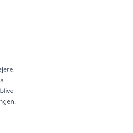
ejere.
ra
blive
ingen.