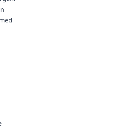
en
a med
e