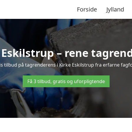
Forside
Jylland
Eskilstrup – rene tagrende
tis tilbud på tagrenderens i Kirke Eskilstrup fra erfarne fagf
Få 3 tilbud, gratis og uforpligtende