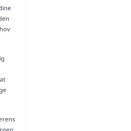
dine
uden
ehov
ig
 at
lge
derens
orgen.