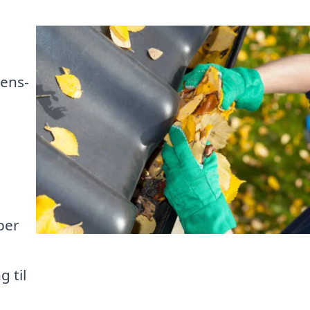
rens-
per
 til