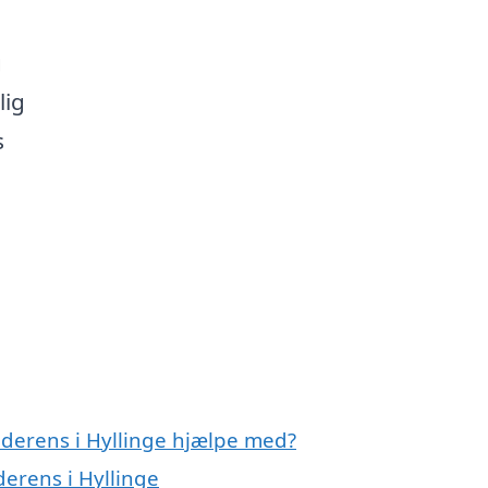
g
lig
s
nderens i Hyllinge hjælpe med?
derens i Hyllinge