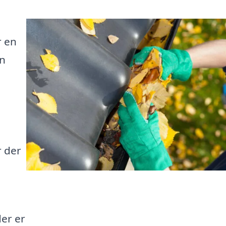
r en
en
r der
der er