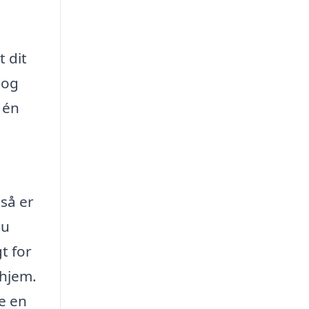
t dit
 og
 én
 så er
du
t for
 hjem.
e en