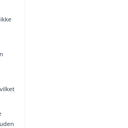
 ikke
d
n
vilket
e
 uden