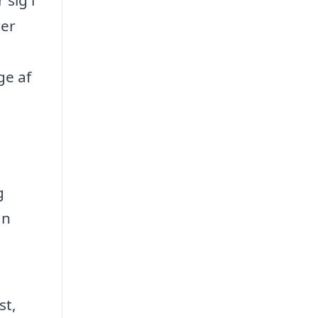
rer
ge af
g
an
st,