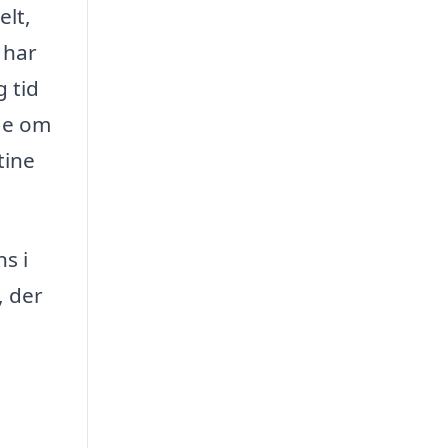
elt,
 har
g tid
ge om
tine
s i
, der