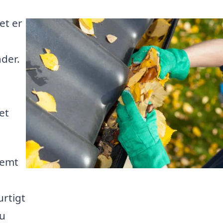
et er
der.
et
nemt
urtigt
du