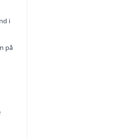
nd i
n på
e