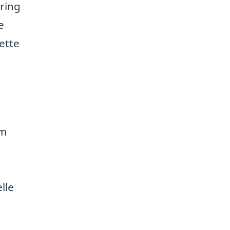
aring
e
ette
om
lle