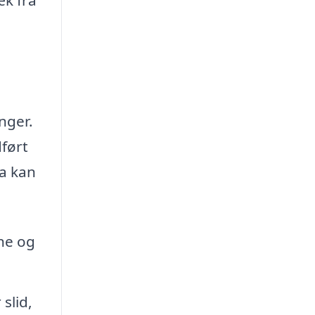
nger.
dført
ma kan
ene og
slid,