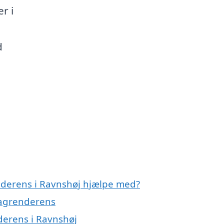
r i
d
nderens i Ravnshøj hjælpe med?
 tagrenderens
derens i Ravnshøj