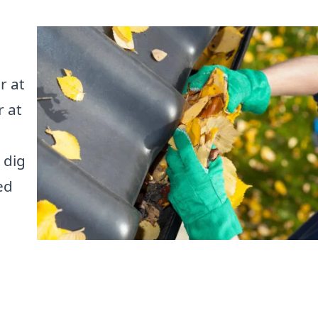
r at
r at
 dig
ed