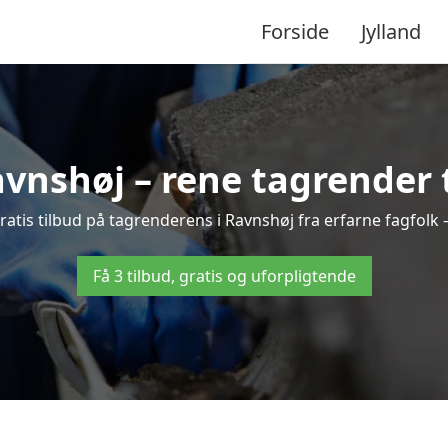
Forside
Jylland
vnshøj – rene tagrender ti
 gratis tilbud på tagrenderens i Ravnshøj fra erfarne fagfolk 
Få 3 tilbud, gratis og uforpligtende