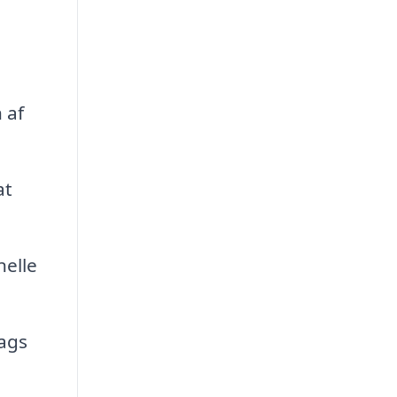
 af
at
nelle
dags