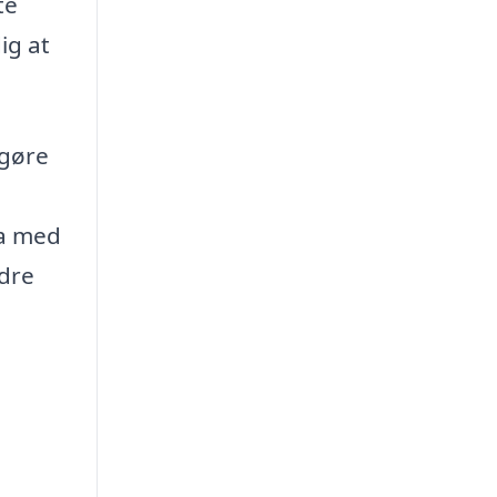
te
ig at
 gøre
ma med
edre