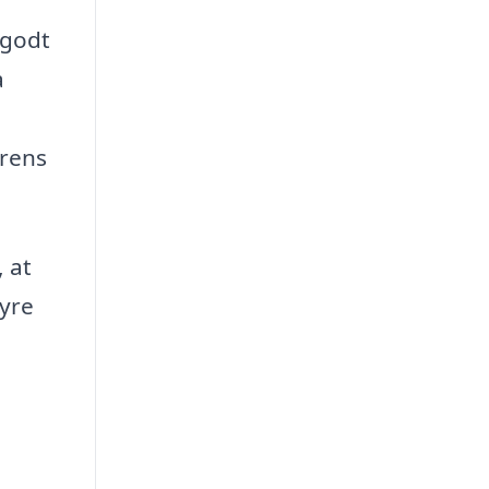
 godt
a
erens
 at
dyre