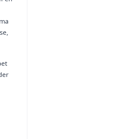
rma
se,
pet
der