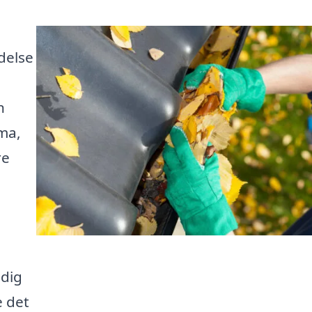
delse
n
rma,
re
 dig
e det