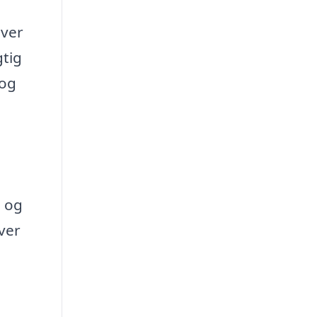
over
gtig
 og
n og
iver