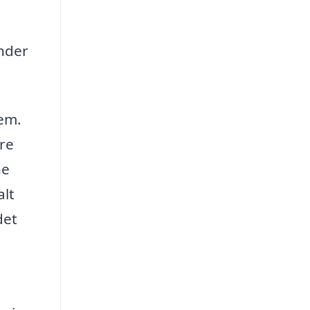
ender
jem.
yre
ne
alt
det