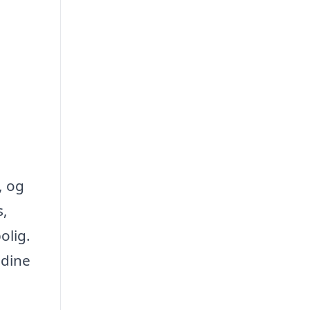
, og
s,
olig.
 dine