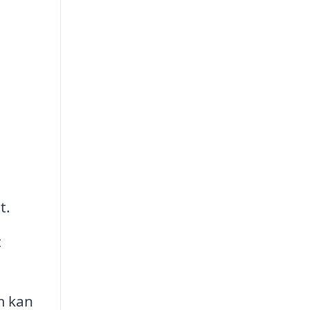
t.
t
m kan