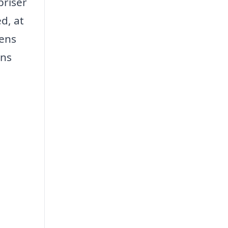
priser
d, at
rens
ens