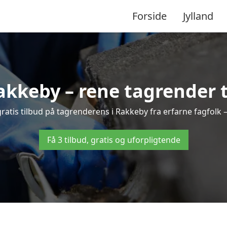
Forside
Jylland
kkeby – rene tagrender ti
 gratis tilbud på tagrenderens i Rakkeby fra erfarne fagfolk 
Få 3 tilbud, gratis og uforpligtende