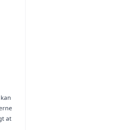
 kan
derne
gt at