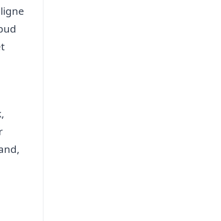
nligne
lbud
et
,
r
tand,