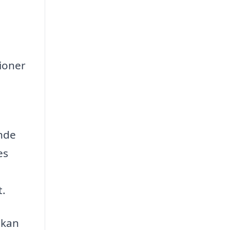
ioner
ende
es
t.
 kan