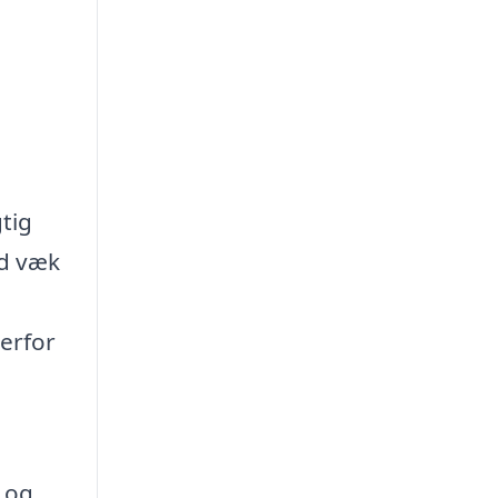
tig
nd væk
Derfor
r og