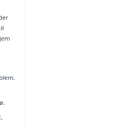
der
il
hjem
blem.
ø.
,