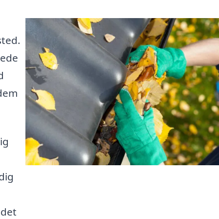
sted.
lede
d
 dem
ig
dig
 det