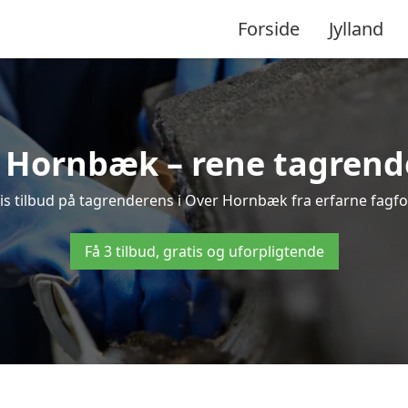
Forside
Jylland
Hornbæk – rene tagrender
ratis tilbud på tagrenderens i Over Hornbæk fra erfarne fagfol
Få 3 tilbud, gratis og uforpligtende