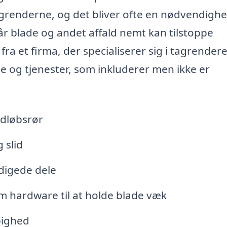
agrenderne, og det bliver ofte en nødvendigh
 når blade og andet affald nemt kan tilstoppe
ra et firma, der specialiserer sig i tagrendere
e og tjenester, som inkluderer men ikke er
edløbsrør
 slid
adigede dele
om hardware til at holde blade væk
pighed