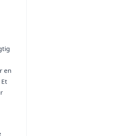
gtig
r en
 Et
r
e