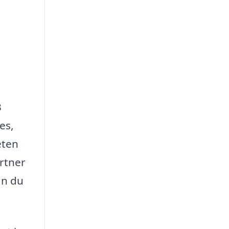
3
ces,
eten
artner
an du