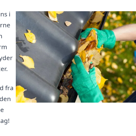
ns i
erne
n
orm
byder
er.
d fra
 den
te
dag!