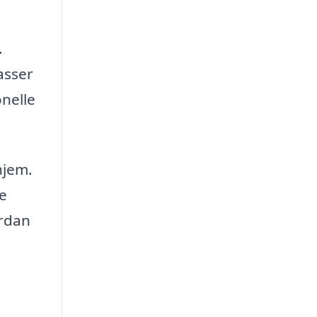
.
asser
onelle
hjem.
e
ordan