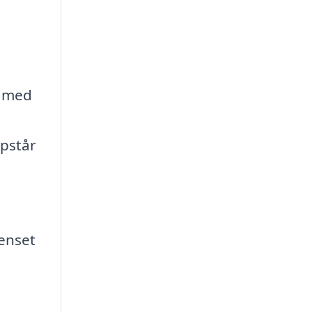
t med
opstår
renset