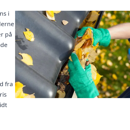
ns i
nderne
er på
nde
d fra
ris
idt