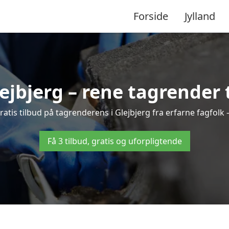
Forside
Jylland
jbjerg – rene tagrender t
 gratis tilbud på tagrenderens i Glejbjerg fra erfarne fagfolk 
Få 3 tilbud, gratis og uforpligtende