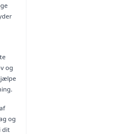
nge
byder
te
ov og
hjælpe
ning.
af
tag og
 dit