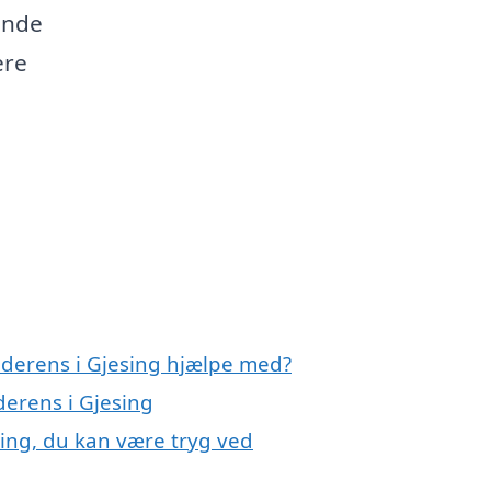
inde
ere
nderens i Gjesing hjælpe med?
derens i Gjesing
sing, du kan være tryg ved