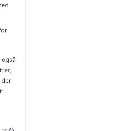
med
for
n også
tter,
, der
it
 at få