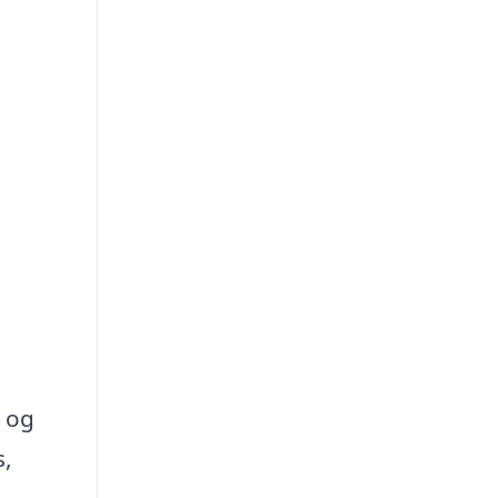
e
 og
s,