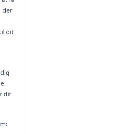
, der
l dit
 dig
ne
 dit
om: