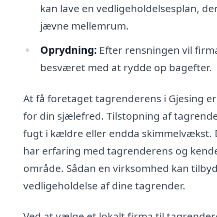
kan lave en vedligeholdelsesplan, de
jævne mellemrum.
Oprydning:
Efter rensningen vil firm
besværet med at rydde op bagefter.
At få foretaget tagrenderens i Gjesing e
for din sjælefred. Tilstopning af tagrend
fugt i kældre eller endda skimmelvækst. D
har erfaring med tagrenderens og kender 
område. Sådan en virksomhed kan tilbyde
vedligeholdelse af dine tagrender.
Ved at vælge et lokalt firma til tagrender