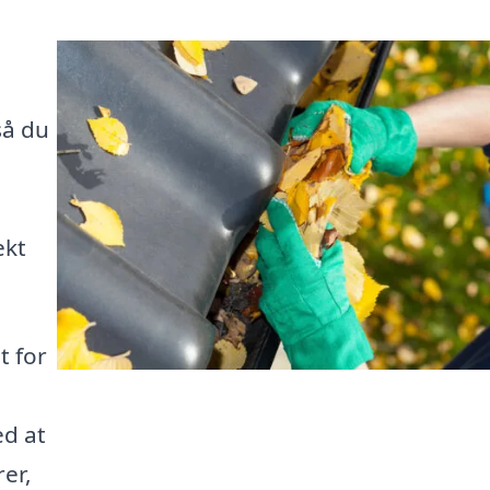
så du
ekt
t for
ed at
rer,