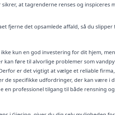
r sikrer, at tagrenderne renses og inspiceres 
aet fjerne det opsamlede affald, så du slipper 
r ikke kun en god investering for dit hjem, me
er kan føre til alvorlige problemer som vandpy
erfor er det vigtigt at vælge et reliable firma
de specifikke udfordringer, der kan være i d
 en professionel tilgang til både rensning og
ens i Gjesing, giver du dig selv muligheden for