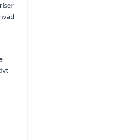
riser
 hvad
e
ivt