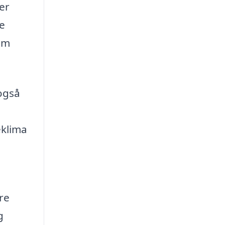
er
le
om
også
eklima
re
g