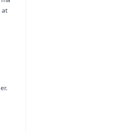
 at
er.