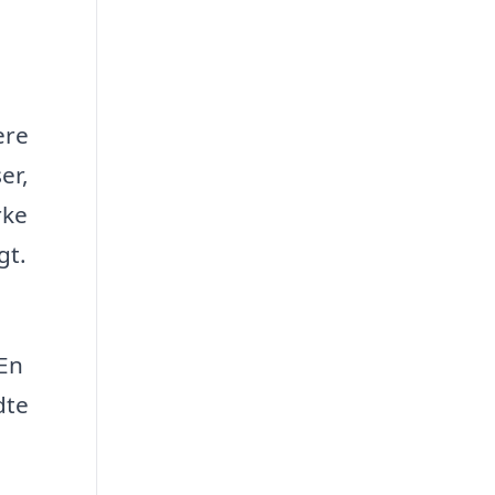
ere
er,
rke
gt.
 En
dte