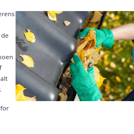
erens
a de
ikoen
f
alt
.
for