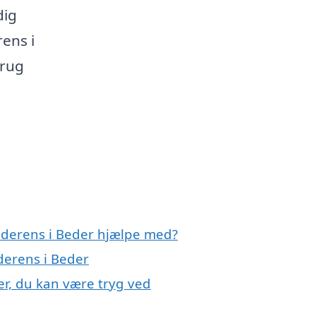
dig
rens i
brug
nderens i Beder hjælpe med?
derens i Beder
er, du kan være tryg ved