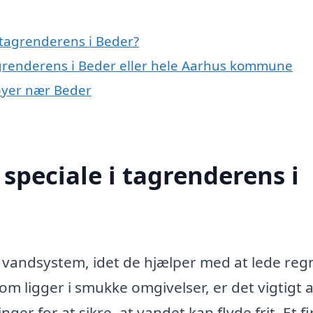
 tagrenderens i Beder?
agrenderens i Beder eller hele Aarhus kommune
 byer nær Beder
speciale i tagrenderens i
s vandsystem, idet de hjælper med at lede re
m ligger i smukke omgivelser, er det vigtigt a
ger for at sikre, at vandet kan flyde frit. Et f